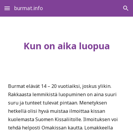
burmat.info
Skip to main content
Skip to navigation
Kun on aika luopua
Burmat elävät 14 – 20 vuotiaiksi, joskus ylikin.
Rakkaasta lemmikistä luopuminen on aina suuri
suru ja tunteet tulevat pintaan. Menetyksen
hetkellä olisi hyvä muistaa ilmoittaa kissan
kuolemasta Suomen Kissaliitolle. Ilmoituksen voi
tehdä helposti Omakissan kautta. Lomakkeella