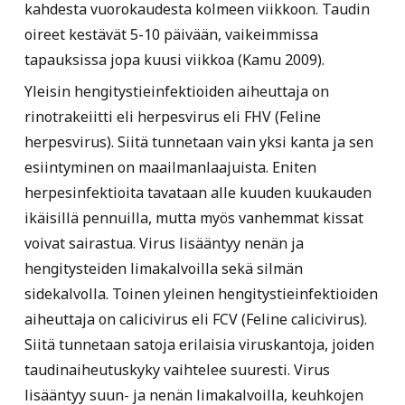
kahdesta vuorokaudesta kolmeen viikkoon. Taudin
oireet kestävät 5-10 päivään, vaikeimmissa
tapauksissa jopa kuusi viikkoa (Kamu 2009).
Yleisin hengitystieinfektioiden aiheuttaja on
rinotrakeiitti eli herpesvirus eli FHV (Feline
herpesvirus). Siitä tunnetaan vain yksi kanta ja sen
esiintyminen on maailmanlaajuista. Eniten
herpesinfektioita tavataan alle kuuden kuukauden
ikäisillä pennuilla, mutta myös vanhemmat kissat
voivat sairastua. Virus lisääntyy nenän ja
hengitysteiden limakalvoilla sekä silmän
sidekalvolla. Toinen yleinen hengitystieinfektioiden
aiheuttaja on calicivirus eli FCV (Feline calicivirus).
Siitä tunnetaan satoja erilaisia viruskantoja, joiden
taudinaiheutuskyky vaihtelee suuresti. Virus
lisääntyy suun- ja nenän limakalvoilla, keuhkojen