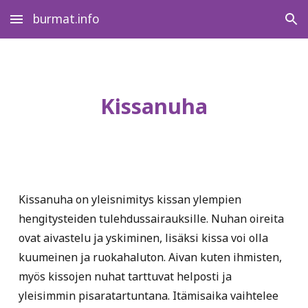
burmat.info
Skip to main content
Skip to navigation
Kissanuha
Kissanuha on yleisnimitys kissan ylempien
hengitysteiden tulehdussairauksille. Nuhan oireita
ovat aivastelu ja yskiminen, lisäksi kissa voi olla
kuumeinen ja ruokahaluton. Aivan kuten ihmisten,
myös kissojen nuhat tarttuvat helposti ja
yleisimmin pisaratartuntana. Itämisaika vaihtelee