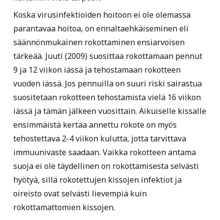
Koska virusinfektioiden hoitoon ei ole olemassa
parantavaa hoitoa, on ennaltaehkäiseminen eli
säännönmukainen rokottaminen ensiarvoisen
tärkeää. Juuti (2009) suosittaa rokottamaan pennut
9 ja 12 viikon iässä ja tehostamaan rokotteen
vuoden iässä. Jos pennuilla on suuri riski sairastua
suositetaan rokotteen tehostamista vielä 16 viikon
iässä ja tämän jälkeen vuosittain. Aikuiselle kissalle
ensimmäistä kertaa annettu rokote on myös
tehostettava 2-4 viikon kulutta, jotta tarvittava
immuunivaste saadaan. Vaikka rokotteen antama
suoja ei ole täydellinen on rokottamisesta selvästi
hyötyä, sillä rokotettujen kissojen infektiot ja
oireisto ovat selvästi lievempiä kuin
rokottamattomien kissojen.