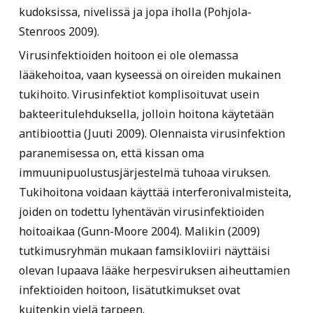
kudoksissa, nivelissä ja jopa iholla (Pohjola-
Stenroos 2009).
Virusinfektioiden hoitoon ei ole olemassa
lääkehoitoa, vaan kyseessä on oireiden mukainen
tukihoito. Virusinfektiot komplisoituvat usein
bakteeritulehduksella, jolloin hoitona käytetään
antibioottia (Juuti 2009). Olennaista virusinfektion
paranemisessa on, että kissan oma
immuunipuolustusjärjestelmä tuhoaa viruksen.
Tukihoitona voidaan käyttää interferonivalmisteita,
joiden on todettu lyhentävän virusinfektioiden
hoitoaikaa (Gunn-Moore 2004). Malikin (2009)
tutkimusryhmän mukaan famsikloviiri näyttäisi
olevan lupaava lääke herpesviruksen aiheuttamien
infektioiden hoitoon, lisätutkimukset ovat
kuitenkin vielä tarpeen.